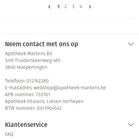
Pagina's
U lees momenteel pagina
1
Pagina
Pagina
Pagina
2
3
4
Neem contact met ons op
Apotheek Martens BV
Sint-Truidersteenweg 465
3840
Hoepertingen
Telefoon:
012742280
E-mailadres:
webshop@
apotheek-martens.be
APB nummer:
733101
Apotheek titularis:
Lieven Verheyen
BTW nummer:
0413904542
Klantenservice
FAQ