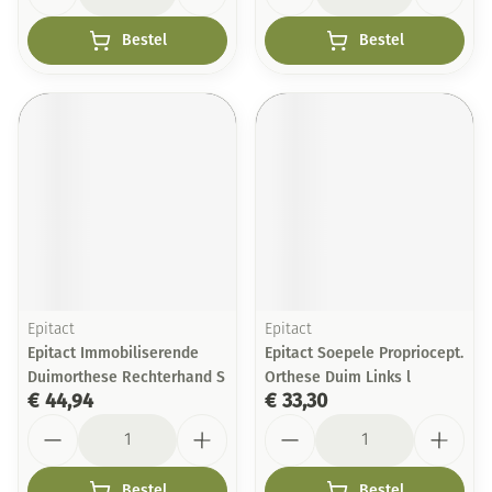
Bestel
Bestel
Epitact
Epitact
Epitact Immobiliserende
Epitact Soepele Propriocept.
Duimorthese Rechterhand S
Orthese Duim Links l
€ 44,94
€ 33,30
Aantal
Aantal
Bestel
Bestel