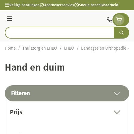
Ga naar de inhoud
Veilige betalingen
Apothekersadvies
Snelle beschikbaarheid
Menu
Zoek
Product, merk, categorie...
Home
/
Thuiszorg en EHBO
/
EHBO
/
Bandages en Orthopedie - o
Hand en duim
Filteren
Doorgaan naar productlijst
Prijs
filter