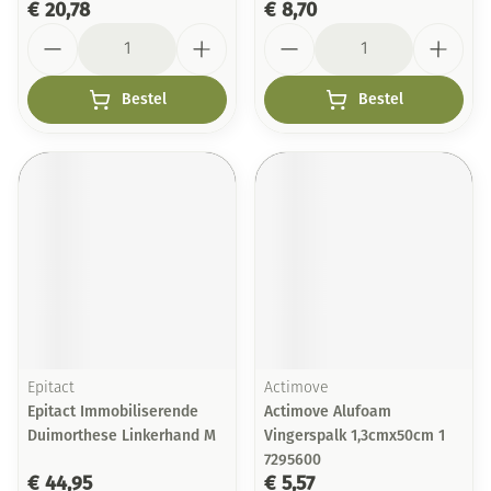
€ 20,78
€ 8,70
Aantal
Aantal
Bestel
Bestel
Epitact
Actimove
Epitact Immobiliserende
Actimove Alufoam
Duimorthese Linkerhand M
Vingerspalk 1,3cmx50cm 1
7295600
€ 44,95
€ 5,57