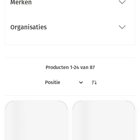
Merken
filter
Organisaties
filter
Producten
1
-
24
van
87
Sorteer op: