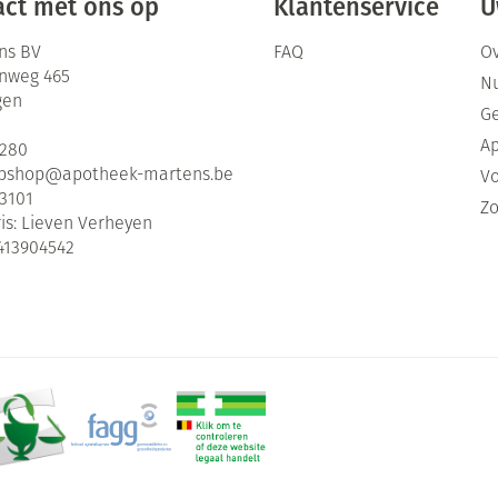
ct met ons op
Klantenservice
U
ns BV
FAQ
Ov
enweg 465
Nu
gen
G
Ap
2280
bshop@
apotheek-martens.be
Vo
3101
Zo
is:
Lieven Verheyen
413904542