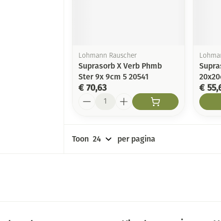
Nagellak
 inhalatie
Oor
Aerosoltherapie en zuurstof
Oogscha
Kalk- en schimmelnagels
Allergie
ure
Toon me
Aerosol toestellen
l
Nagelbijten
Neus
Aerosol accessoires
Lohmann Rauscher
Lohman
Nagelversterkend
Snurken
Suprasorb X Verb Phmb
Supra
Anti tumor middelen
Zuurstof
Tablette
Ster 9x 9cm 5 20541
20x20
Toon meer
€ 70,63
€ 55,
Neusspra
Aantal
nborstels
Supplementen
s
Toon
per pagina