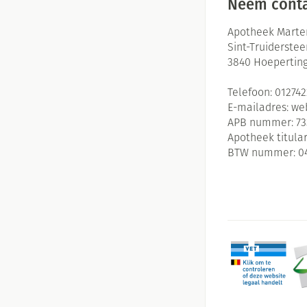
Neem conta
Apotheek Marte
Sint-Truiderste
3840
Hoepertin
Telefoon:
01274
E-mailadres:
we
APB nummer:
73
Apotheek titular
BTW nummer:
0