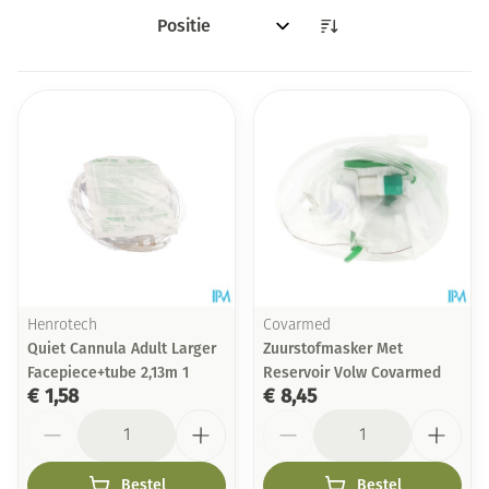
Sorteer op:
Henrotech
Covarmed
Quiet Cannula Adult Larger
Zuurstofmasker Met
Facepiece+tube 2,13m 1
Reservoir Volw Covarmed
€ 1,58
€ 8,45
Aantal
Aantal
Bestel
Bestel