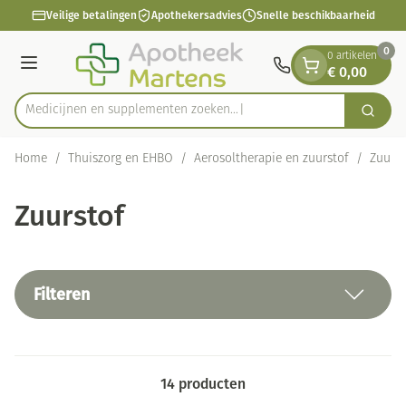
Dia 1 van 1
Ga naar de inhoud
Veilige betalingen
Apothekersadvies
Snelle beschikbaarheid
0
0 artikelen
€ 0,00
Menu
Medicijnen en supplementen zoeken...
Zoek
Product, merk, categorie...
Home
/
Thuiszorg en EHBO
/
Aerosoltherapie en zuurstof
/
Zuurst
Zuurstof
Filteren
14
producten