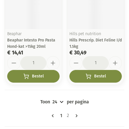
Beaphar
Hills pet nutrition
Beaphar Intesto Pro Pasta
Hills Prescrip. Diet Feline I/d
Hond-kat >15kg 20ml
1.5kg
€ 14,41
€ 30,49
Aantal
Aantal
Bestel
Bestel
Toon
per pagina
Pagina's
U lees momenteel pagina
1
Pagina
2