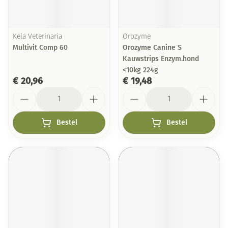
Kela Veterinaria
Orozyme
Multivit Comp 60
Orozyme Canine S
Kauwstrips Enzym.hond
<10kg 224g
€ 20,96
€ 19,48
Aantal
Aantal
Bestel
Bestel