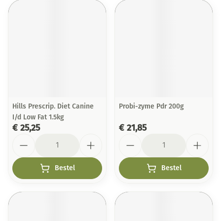
Hills Prescrip. Diet Canine
Probi-zyme Pdr 200g
I/d Low Fat 1.5kg
€ 25,25
€ 21,85
Aantal
Aantal
Bestel
Bestel