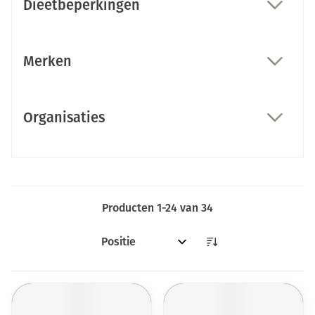
Dieetbeperkingen
filter
Merken
filter
Organisaties
filter
Producten
1
-
24
van
34
Sorteer op: