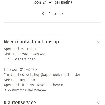
Toon
per pagina
Pagina's
U lees momenteel pagina
1
Pagina
2
Neem contact met ons op
Apotheek Martens BV
Sint-Truidersteenweg 465
3840
Hoepertingen
Telefoon:
012742280
E-mailadres:
webshop@
apotheek-martens.be
APB nummer:
733101
Apotheek titularis:
Lieven Verheyen
BTW nummer:
0413904542
Klantenservice