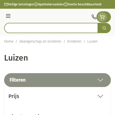
Ga naar de inhoud
Veilige betalingen
Apothekersadvies
Snelle beschikbaarheid
Menu
Zoek
Product, merk, categorie...
Home
/
Zwangerschap en kinderen
/
Kinderen
/
Luizen
Luizen
Filteren
Doorgaan naar productlijst
Prijs
filter