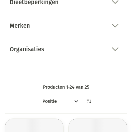
Dieetbeperkingen
filter
Merken
filter
Organisaties
filter
Producten
1
-
24
van
25
Sorteer op: