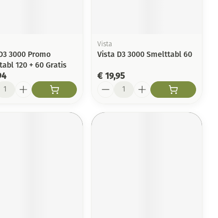
Toon meer
Arm
duw
Haar
Elleboog
Zelfbruiner
er
Enkel en voet
Vista
 D3 3000 Promo
Vista D3 3000 Smelttabl 60
Toon meer
abl 120 + 60 Gratis
Scheren
n
94
€ 19,95
l
Aantal
ys en -druppels
CBD