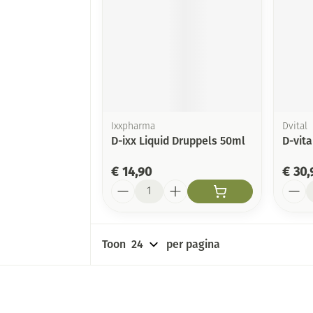
Ixxpharma
Dvital
D-ixx Liquid Druppels 50ml
D-vita
€ 14,90
€ 30,
Aantal
Aanta
Toon
per pagina