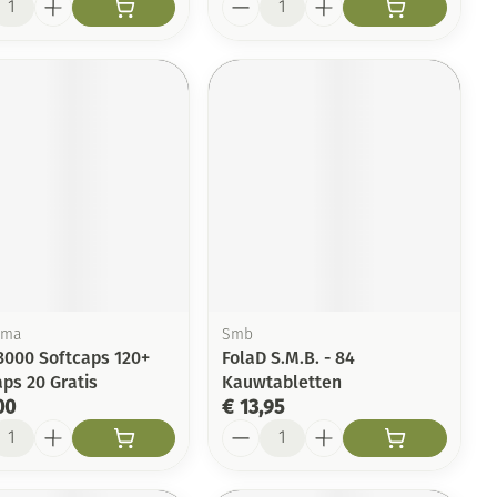
rma
Smb
 3000 Softcaps 120+
FolaD S.M.B. - 84
ps 20 Gratis
Kauwtabletten
00
€ 13,95
l
Aantal