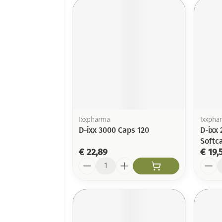
Ixxpharma
Ixxpha
D-ixx 3000 Caps 120
D-ixx 
Softca
€ 22,89
€ 19,
Aantal
Aanta