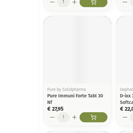
Pure by Solidpharma
Ixxpha
Pure Immuni Forte Tabl 30
D-ixx
Nf
Softca
€ 27,95
€ 22,
Aantal
Aanta