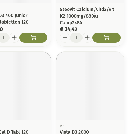
Steovit Calcium/vitd3/vit
D3 400 Junior
K2 1000mg/880iu
tabletten 120
Comp2x84
50
€ 34,42
l
Aantal
Vista
Cal D Tabl 120
Vista D3 2000