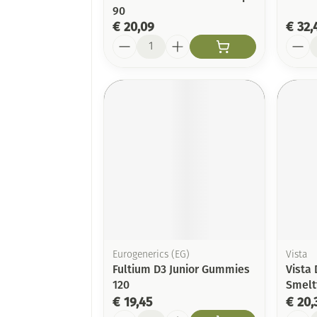
90
€ 20,09
€ 32,
Aantal
Aanta
Eurogenerics (EG)
Vista
Fultium D3 Junior Gummies
Vista 
120
Smelt
€ 19,45
€ 20,
Aantal
Aanta