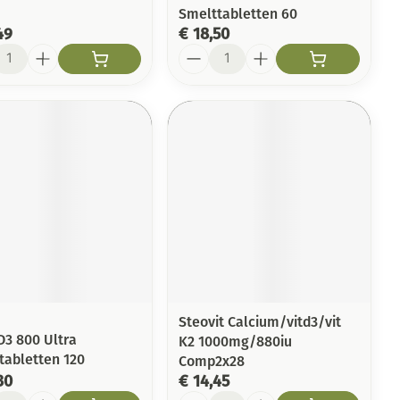
Smelttabletten 60
49
€ 18,50
l
Aantal
Steovit Calcium/vitd3/vit
D3 800 Ultra
K2 1000mg/880iu
tabletten 120
Comp2x28
30
€ 14,45
l
Aantal