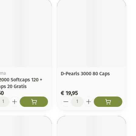
D-Pearls 3000 80 Caps
rma
2000 Softcaps 120 +
ps 20 Gratis
50
€ 19,95
l
Aantal