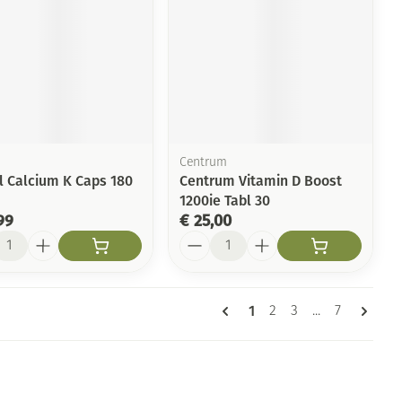
Centrum
l Calcium K Caps 180
Centrum Vitamin D Boost
1200ie Tabl 30
99
€ 25,00
l
Aantal
Pagina's
U lees momenteel pagi
1
Pagina
Pagina
Pagina
2
3
...
7