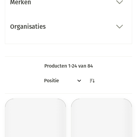
Merken
filter
Organisaties
filter
Producten
1
-
24
van
84
Sorteer op: