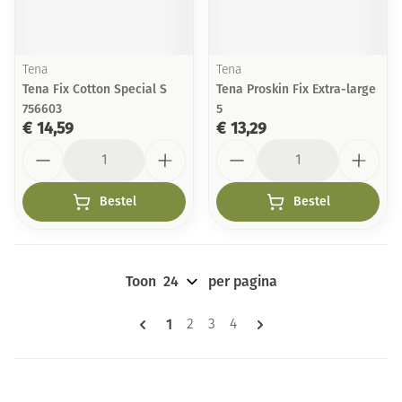
Tena
Tena
Tena Fix Cotton Special S
Tena Proskin Fix Extra-large
756603
5
€ 14,59
€ 13,29
Aantal
Aantal
Bestel
Bestel
Toon
per pagina
Pagina's
U lees momenteel pagina
1
Pagina
Pagina
Pagina
2
3
4