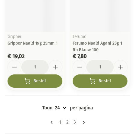
Gripper
Terumo
Gripper Naald 19g 25mm 1
Terumo Naald Agani 23g 1
Rb Blauw 100
€ 19,02
€ 7,80
Aantal
Aantal
Bestel
Bestel
Toon
per pagina
Pagina's
U lees momenteel pagina
1
Pagina
Pagina
2
3