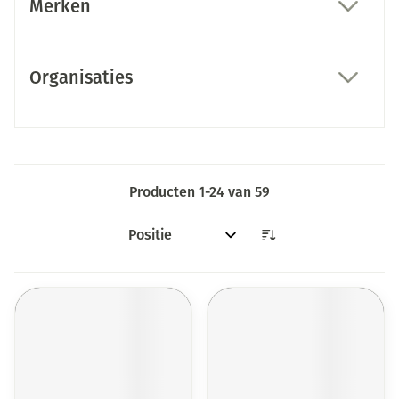
Merken
filter
Organisaties
filter
Producten
1
-
24
van
59
Sorteer op: