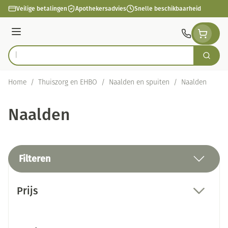
Ga naar de inhoud
Veilige betalingen
Apothekersadvies
Snelle beschikbaarheid
Menu
Zoek
Product, merk, categorie...
Home
/
Thuiszorg en EHBO
/
Naalden en spuiten
/
Naalden
Naalden
Filteren
Doorgaan naar productlijst
Prijs
filter