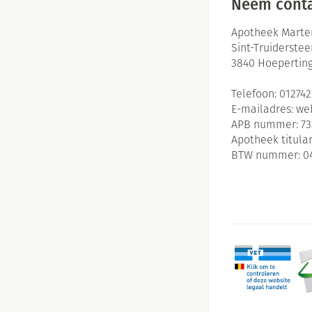
Neem conta
Apotheek Marte
Sint-Truiderste
3840
Hoepertin
Telefoon:
01274
E-mailadres:
we
APB nummer:
73
Apotheek titular
BTW nummer:
0