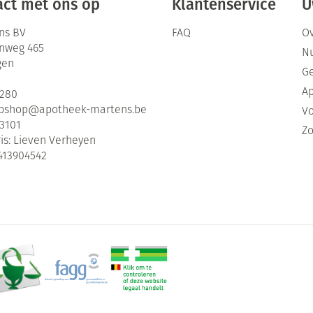
ct met ons op
Klantenservice
U
ns BV
FAQ
Ov
enweg 465
Nu
gen
G
Ap
2280
bshop@
apotheek-martens.be
Vo
3101
Zo
is:
Lieven Verheyen
413904542