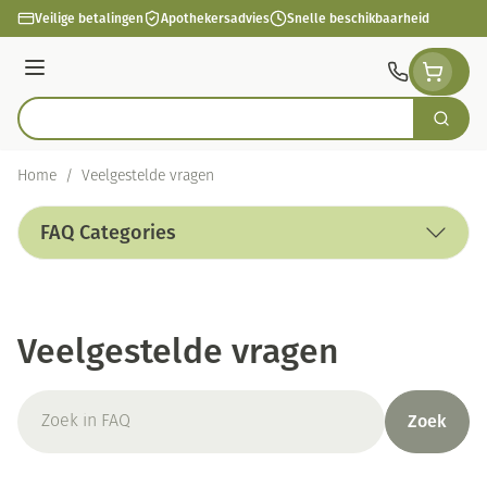
Ga naar de inhoud
Veilige betalingen
Apothekersadvies
Snelle beschikbaarheid
Menu
Zoek
Product, merk, categorie...
Home
/
Veelgestelde vragen
FAQ Categories
Veelgestelde vragen
Zoek
Zoek