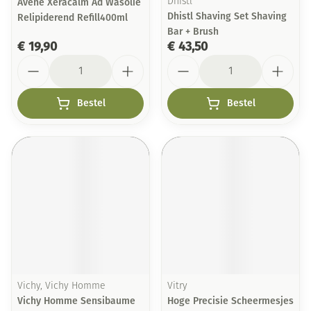
Avene Xeracalm Ad Wasolie
Dhistl
Dhistl Shaving Set Shaving
Relipiderend Refill400ml
Bar + Brush
€ 19,90
€ 43,50
Aantal
Aantal
Bestel
Bestel
Vichy, Vichy Homme
Vitry
Vichy Homme Sensibaume
Hoge Precisie Scheermesjes