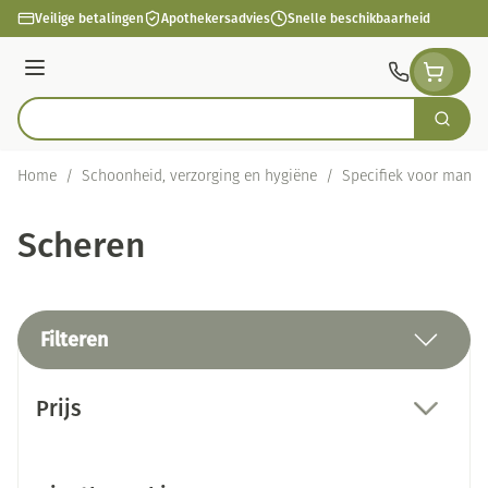
Ga naar de inhoud
Veilige betalingen
Apothekersadvies
Snelle beschikbaarheid
Menu
Zoek
Product, merk, categorie...
Home
/
Schoonheid, verzorging en hygiëne
/
Specifiek voor mann
Scheren
Filteren
Doorgaan naar productlijst
Prijs
filter