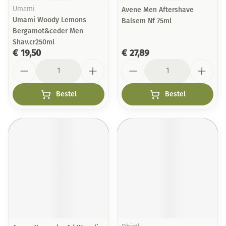
Umami
Avene Men Aftershave
Umami Woody Lemons
Balsem Nf 75ml
Bergamot&ceder Men
Shav.cr250ml
€ 19,50
€ 27,89
Aantal
Aantal
Bestel
Bestel