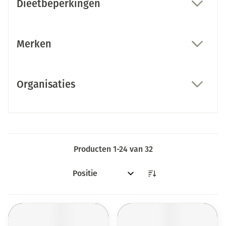
Dieetbeperkingen
filter
Merken
filter
Organisaties
filter
Producten
1
-
24
van
32
Sorteer op: