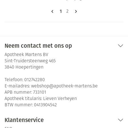
Pagina's
U lees momenteel pagina
1
Pagina
2
Neem contact met ons op
Apotheek Martens BV
Sint-Truidersteenweg 465
3840
Hoepertingen
Telefoon:
012742280
E-mailadres:
webshop@
apotheek-martens.be
APB nummer:
733101
Apotheek titularis:
Lieven Verheyen
BTW nummer:
0413904542
Klantenservice