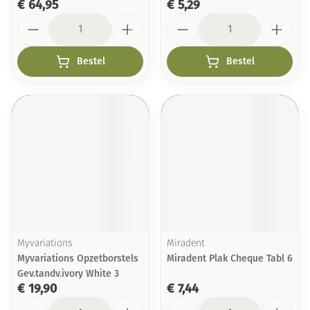
€ 64,95
€ 5,29
Aantal
Aantal
Bestel
Bestel
Myvariations
Miradent
Myvariations Opzetborstels
Miradent Plak Cheque Tabl 6
Gev.tandv.ivory White 3
€ 19,90
€ 7,44
Aantal
Aantal