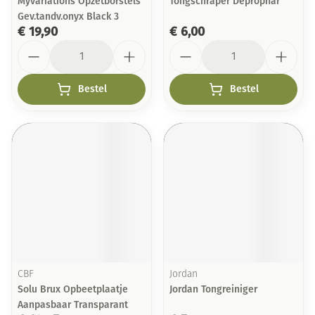
Myvariations Opzetborstels
Tongschraper Deprophar
Gev.tandv.onyx Black 3
€ 19,90
€ 6,00
Aantal
Aantal
Bestel
Bestel
CBF
Jordan
Solu Brux Opbeetplaatje
Jordan Tongreiniger
Aanpasbaar Transparant