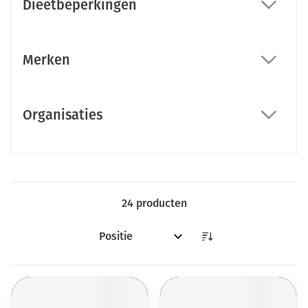
Dieetbeperkingen
filter
Merken
filter
Organisaties
filter
24
producten
Sorteer op: