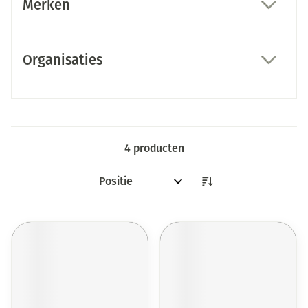
Merken
filter
Organisaties
filter
4
producten
Sorteer op: