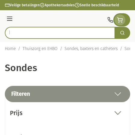
Ga naar de inhoud
Veilige betalingen
Apothekersadvies
Snelle beschikbaarheid
Menu
Zoek
Product, merk, categorie...
Home
/
Thuiszorg en EHBO
/
Sondes, baxters en catheters
/
Sond
Sondes
Filteren
Doorgaan naar productlijst
Prijs
filter