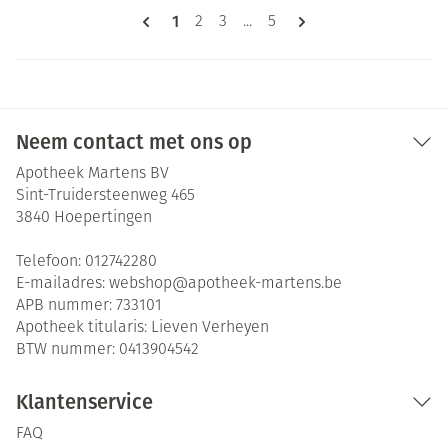
Pagina's
U lees momenteel pagina
1
Pagina
Pagina
Pagina
2
3
...
5
Neem contact met ons op
Apotheek Martens BV
Sint-Truidersteenweg 465
3840
Hoepertingen
Telefoon:
012742280
E-mailadres:
webshop@
apotheek-martens.be
APB nummer:
733101
Apotheek titularis:
Lieven Verheyen
BTW nummer:
0413904542
Klantenservice
FAQ