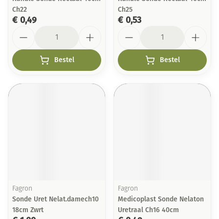
Ch22
Ch25
€ 0,49
€ 0,53
Aantal
Aantal
Bestel
Bestel
Fagron
Fagron
Sonde Uret Nelat.damech10
Medicoplast Sonde Nelaton
18cm Zwrt
Uretraal Ch16 40cm