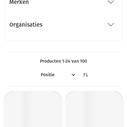
Merken
filter
Organisaties
filter
Producten
1
-
24
van
100
Sorteer op: