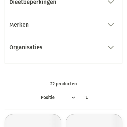
Dieetbeperkingen
filter
Merken
filter
Organisaties
filter
22
producten
Sorteer op: