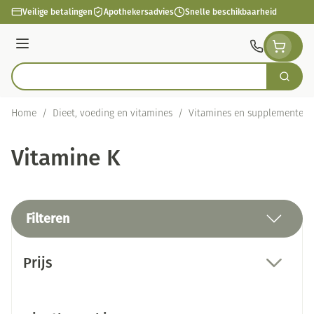
Ga naar de inhoud
Veilige betalingen
Apothekersadvies
Snelle beschikbaarheid
Menu
Zoek
Product, merk, categorie...
Home
/
Dieet, voeding en vitamines
/
Vitamines en supplementen
Vitamine K
Filteren
Doorgaan naar productlijst
Prijs
filter