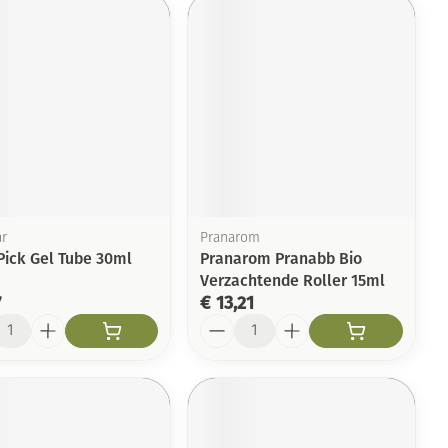
ar
Pranarom
Pick Gel Tube 30ml
Pranarom Pranabb Bio
Verzachtende Roller 15ml
7
€ 13,21
l
Aantal