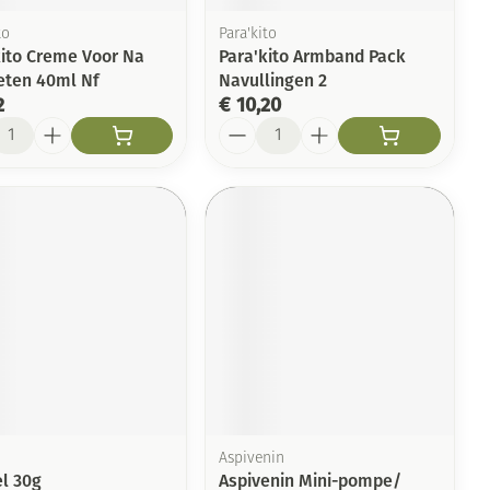
to
Para'kito
kito Creme Voor Na
Para'kito Armband Pack
eten 40ml Nf
Navullingen 2
2
€ 10,20
l
Aantal
Aspivenin
el 30g
Aspivenin Mini-pompe/