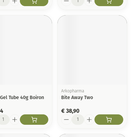
Arkopharma
 Gel Tube 40g Boiron
Bite Away Two
14
€ 38,90
l
Aantal