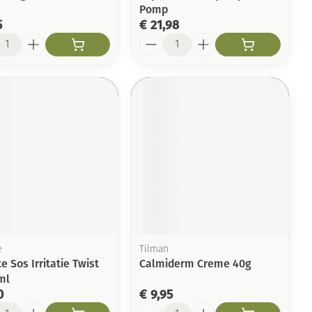
Pomp
5
€ 21,98
l
Aantal
e
Tilman
e Sos Irritatie Twist
Calmiderm Creme 40g
ml
0
€ 9,95
l
Aantal