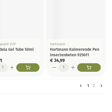
plant VOF
Hartmann
dula Gel Tube 50ml
Hartmann Kalmerende Pen
Insectenbeten 925611
51
€ 34,99
l
Aantal
Pagina's
U lees momen
1
Pagina
2