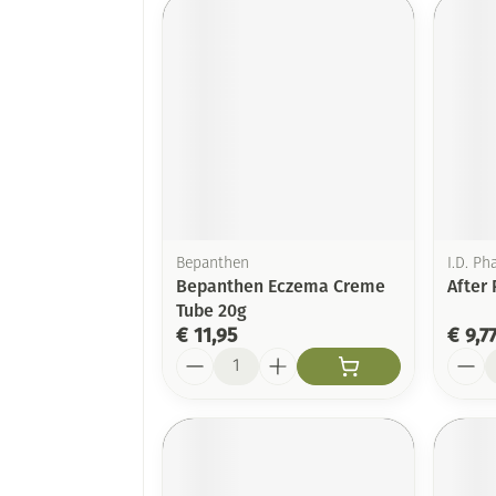
Bepanthen
I.D. Ph
Bepanthen Eczema Creme
After 
Tube 20g
€ 11,95
€ 9,7
Aantal
Aanta