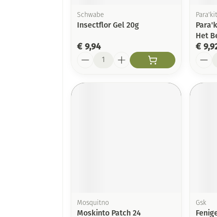
Schwabe
Para'ki
Insectflor Gel 20g
Para'
Het B
€ 9,94
€ 9,9
Aantal
Aanta
Mosquitno
Gsk
Moskinto Patch 24
Fenig