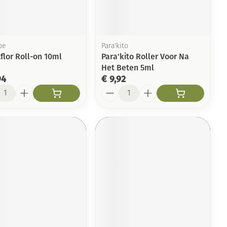
Toon meer
Arm
duw
Haar
Elleboog
Zelfbruiner
er
Enkel en voet
be
Para'kito
flor Roll-on 10ml
Para'kito Roller Voor Na
Toon meer
Het Beten 5ml
Scheren
n
94
€ 9,92
l
Aantal
ys en -druppels
CBD