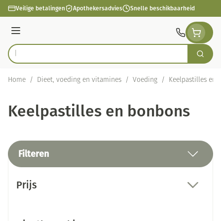
Ga naar de inhoud
Veilige betalingen
Apothekersadvies
Snelle beschikbaarheid
Menu
Zoek
Product, merk, categorie...
Home
/
Dieet, voeding en vitamines
/
Voeding
/
Keelpastilles en
Keelpastilles en bonbons
Filteren
Doorgaan naar productlijst
Prijs
filter