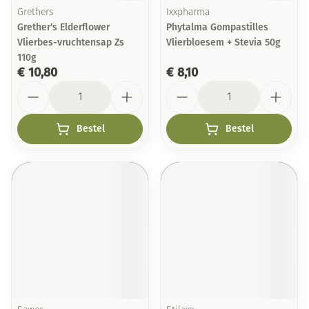
Grethers
Ixxpharma
Grether's Elderflower
Phytalma Gompastilles
Vlierbes-vruchtensap Zs
Vlierbloesem + Stevia 50g
110g
€ 10,80
€ 8,10
Aantal
Aantal
Bestel
Bestel