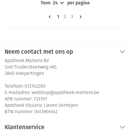
Toon
per pagina
Pagina's
U lees momenteel pagina
1
Pagina
Pagina
2
3
Neem contact met ons op
Apotheek Martens BV
Sint-Truidersteenweg 465
3840
Hoepertingen
Telefoon:
012742280
E-mailadres:
webshop@
apotheek-martens.be
APB nummer:
733101
Apotheek titularis:
Lieven Verheyen
BTW nummer:
0413904542
Klantenservice