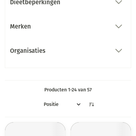
Dieetbeperkingen
filter
Merken
filter
Organisaties
filter
Producten
1
-
24
van
57
Sorteer op: