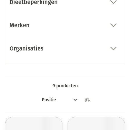
Dieetbeperkingen
filter
Merken
filter
Organisaties
filter
9
producten
Sorteer op: