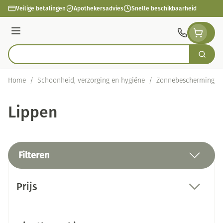
Ga naar de inhoud
Veilige betalingen
Apothekersadvies
Snelle beschikbaarheid
Menu
Zoek
Product, merk, categorie...
Home
/
Schoonheid, verzorging en hygiëne
/
Zonnebescherming
/
Lippen
Filteren
Doorgaan naar productlijst
Prijs
filter