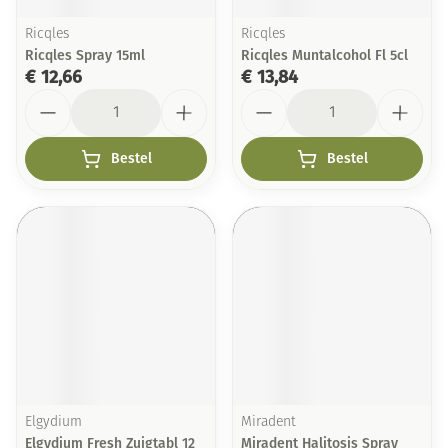
Ricqles
Ricqles
Ricqles Spray 15ml
Ricqles Muntalcohol Fl 5cl
€ 12,66
€ 13,84
Aantal
Aantal
Bestel
Bestel
Elgydium
Miradent
Elgydium Fresh Zuigtabl 12
Miradent Halitosis Spray