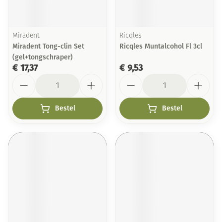
Miradent
Ricqles
Miradent Tong-clin Set
Ricqles Muntalcohol Fl 3cl
(gel+tongschraper)
€ 17,37
€ 9,53
Aantal
Aantal
Bestel
Bestel