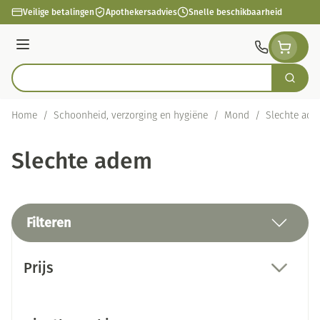
Ga naar de inhoud
Veilige betalingen
Apothekersadvies
Snelle beschikbaarheid
Menu
Zoek
Product, merk, categorie...
Home
/
Schoonheid, verzorging en hygiëne
/
Mond
/
Slechte ad
Slechte adem
Filteren
Doorgaan naar productlijst
Prijs
filter