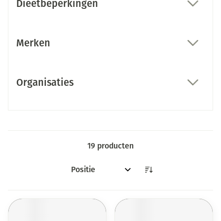
Dieetbeperkingen
filter
Merken
filter
Organisaties
filter
19
producten
Sorteer op: