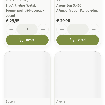
La Roche Posay
Avene
Lrp Anthelios Wetskin
Avene Zon Spf50
Dermo-ped Ip50+ecopack
A/imperfection Fluide 40ml
200ml
€ 29,95
€ 29,90
Aantal
Aantal
Bestel
Bestel
Eucerin
Avene