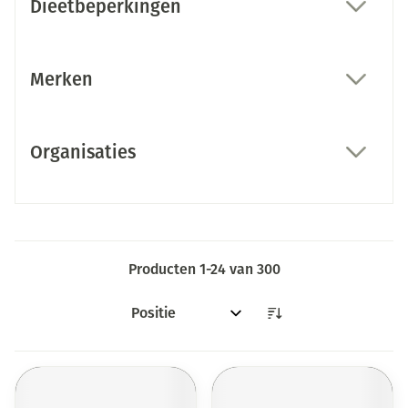
Dieetbeperkingen
filter
Merken
filter
Organisaties
filter
Producten
1
-
24
van
300
Sorteer op: