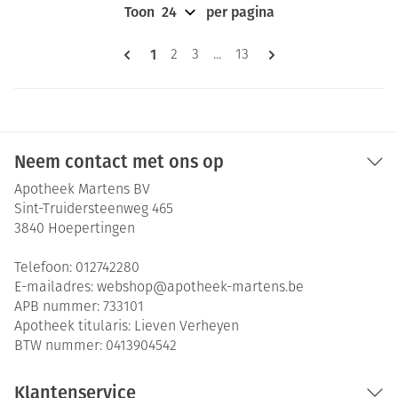
Toon
per pagina
Pagina's
U lees momenteel pagina
1
Pagina
Pagina
Pagina
2
3
...
13
Neem contact met ons op
Apotheek Martens BV
Sint-Truidersteenweg 465
3840
Hoepertingen
Telefoon:
012742280
E-mailadres:
webshop@
apotheek-martens.be
APB nummer:
733101
Apotheek titularis:
Lieven Verheyen
BTW nummer:
0413904542
Klantenservice