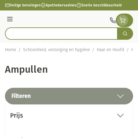
Ga naar de inhoud
Veilige betalingen
Apothekersadvies
Snelle beschikbaarheid
Menu
Zoek
Product, merk, categorie...
Home
/
Schoonheid, verzorging en hygiëne
/
Haar en Hoofd
/
Haa
Ampullen
Filteren
Doorgaan naar productlijst
Prijs
filter