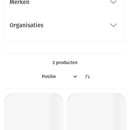
Merken
filter
Organisaties
filter
2
producten
Sorteer op: