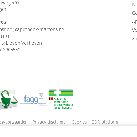
enweg 465
Nu
gen
G
Ap
2280
bshop@
apotheek-martens.be
Vo
3101
Zo
is:
Lieven Verheyen
413904542
psvoorwaarden
Privacy disclaimer
Cookies
ODR-platform