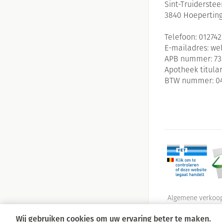
Sint-Truiderste
3840
Hoepertin
Telefoon:
01274
E-mailadres:
we
APB nummer:
73
Apotheek titular
BTW nummer:
0
Algemene verkoo
Wij gebruiken cookies om uw ervaring beter te maken.