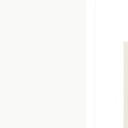
Massagebalsem en
Handhygiëne
Manicure & pedic
Hormonaal stelse
Mond
Droge mond
Elektrische tande
Interdentaal - flo
Kunstgebit
Toon meer