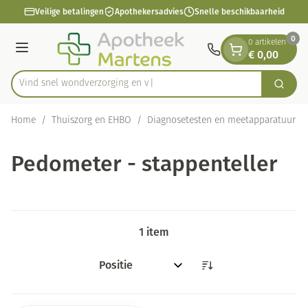
Dia 1 van 1
Ga naar de inhoud
Veilige betalingen
Apothekersadvies
Snelle beschikbaarheid
0
0 artikelen
€ 0,00
Menu
Vind snel wondverzorging
Zoek
Product, merk, categorie...
Home
/
Thuiszorg en EHBO
/
Diagnosetesten en meetapparatuur
/
Pedometer - stappenteller
1
item
Sorteer op: