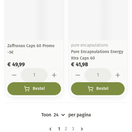
Zaffranax Caps 60 Promo
pure encapsulations
Pure Encapsulations Energy
-5€
Xtra Caps 60
€ 49,99
€ 41,98
Aantal
Aantal
Bestel
Bestel
Toon
per pagina
Pagina's
U lees momenteel pagina
1
Pagina
Pagina
2
3