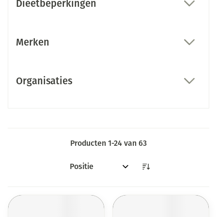
Dieetbeperkingen
filter
Merken
filter
Organisaties
filter
Producten
1
-
24
van
63
Sorteer op: