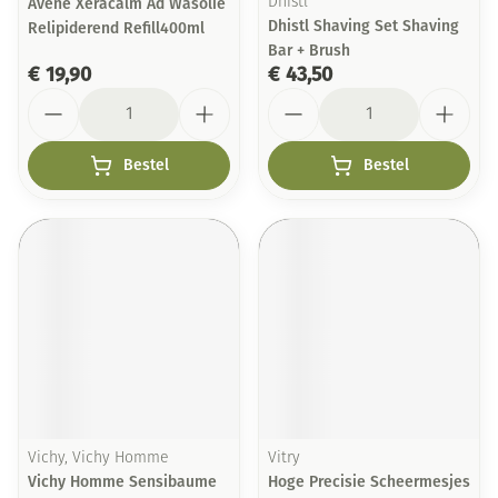
Avene Xeracalm Ad Wasolie
Dhistl
Dhistl Shaving Set Shaving
Relipiderend Refill400ml
Bar + Brush
€ 19,90
€ 43,50
Aantal
Aantal
Bestel
Bestel
Vichy, Vichy Homme
Vitry
Vichy Homme Sensibaume
Hoge Precisie Scheermesjes