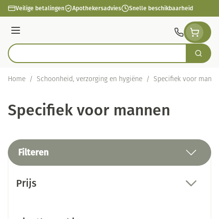
Ga naar de inhoud
Veilige betalingen
Apothekersadvies
Snelle beschikbaarheid
Menu
Zoek
Product, merk, categorie...
Home
/
Schoonheid, verzorging en hygiëne
/
Specifiek voor mann
Specifiek voor mannen
Filteren
Doorgaan naar productlijst
Prijs
filter