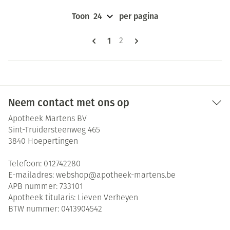
Toon
per pagina
Pagina's
U lees momenteel pagina
1
Pagina
2
Neem contact met ons op
Apotheek Martens BV
Sint-Truidersteenweg 465
3840
Hoepertingen
Telefoon:
012742280
E-mailadres:
webshop@
apotheek-martens.be
APB nummer:
733101
Apotheek titularis:
Lieven Verheyen
BTW nummer:
0413904542