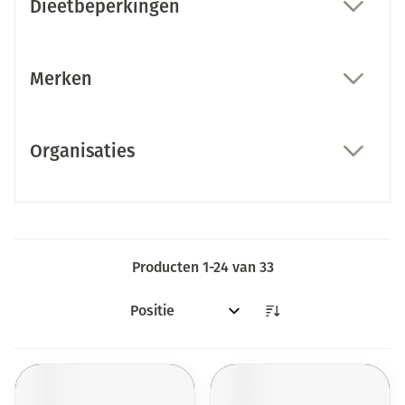
Dieetbeperkingen
filter
Merken
filter
Organisaties
filter
Producten
1
-
24
van
33
Sorteer op: