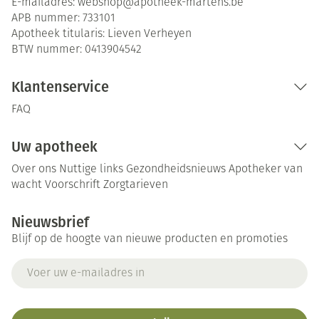
E-mailadres:
webshop@
apotheek-martens.be
APB nummer:
733101
Apotheek titularis:
Lieven Verheyen
BTW nummer:
0413904542
Klantenservice
FAQ
Uw apotheek
Over ons
Nuttige links
Gezondheidsnieuws
Apotheker van
wacht
Voorschrift
Zorgtarieven
Nieuwsbrief
Blijf op de hoogte van nieuwe producten en promoties
E-mail adres