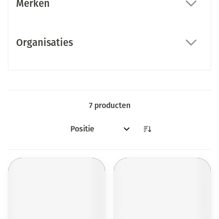
Merken
filter
Organisaties
filter
7
producten
Sorteer op: