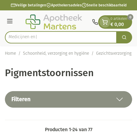
Dia 1 van 1
Ga naar de inhoud
Veilige betalingen
Apothekersadvies
Snelle beschikbaarheid
0
0 artikelen
€ 0,00
Menu
Zoek
Product, merk, categorie...
Home
/
Schoonheid, verzorging en hygiëne
/
Gezichtsverzorging
/
Pigmentstoornissen
Filteren
Producten
1
-
24
van
77