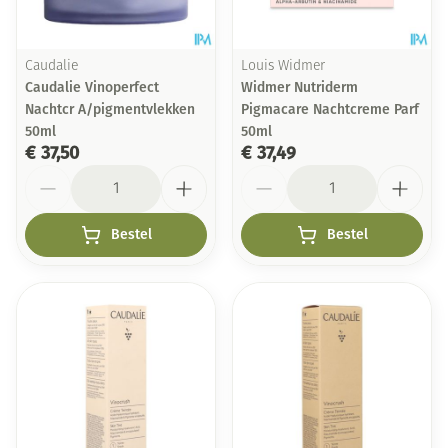
Caudalie
Louis Widmer
Caudalie Vinoperfect
Widmer Nutriderm
Nachtcr A/pigmentvlekken
Pigmacare Nachtcreme Parf
50ml
50ml
€ 37,50
€ 37,49
Aantal
Aantal
Bestel
Bestel