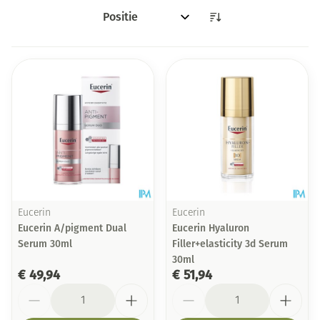
Sorteer op:
Eucerin
Eucerin
Eucerin A/pigment Dual
Eucerin Hyaluron
Serum 30ml
Filler+elasticity 3d Serum
30ml
€ 49,94
€ 51,94
Aantal
Aantal