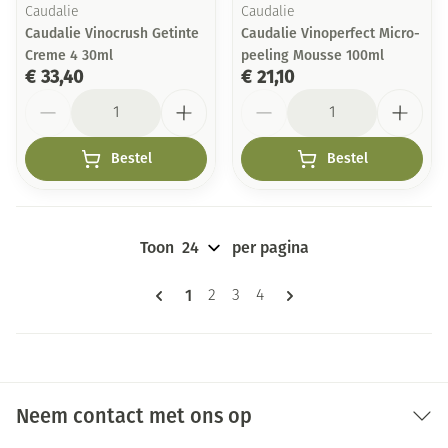
Caudalie
Caudalie
Caudalie Vinocrush Getinte
Caudalie Vinoperfect Micro-
Creme 4 30ml
peeling Mousse 100ml
€ 33,40
€ 21,10
Aantal
Aantal
Bestel
Bestel
Toon
per pagina
Pagina's
U lees momenteel pagina
1
Pagina
Pagina
Pagina
2
3
4
Neem contact met ons op