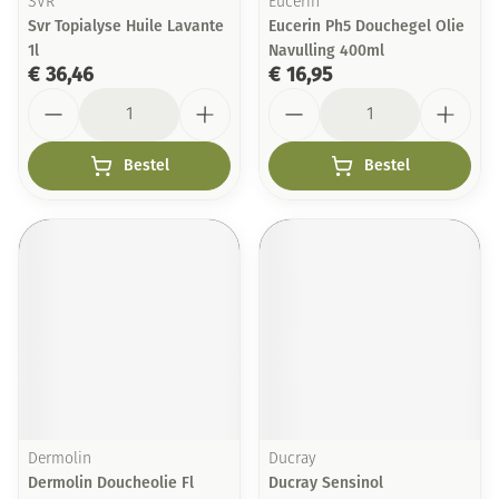
SVR
Eucerin
Svr Topialyse Huile Lavante
Eucerin Ph5 Douchegel Olie
1l
Navulling 400ml
€ 36,46
€ 16,95
Aantal
Aantal
Bestel
Bestel
Dermolin
Ducray
Dermolin Doucheolie Fl
Ducray Sensinol