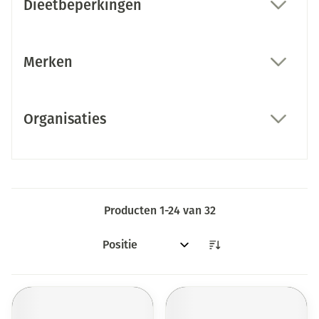
Dieetbeperkingen
filter
Merken
filter
Organisaties
filter
Producten
1
-
24
van
32
Sorteer op: