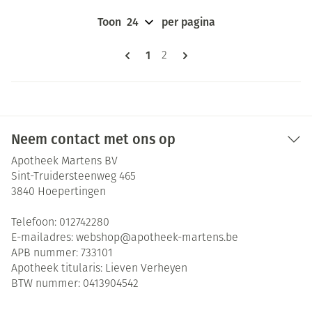
Toon
per pagina
Pagina's
U lees momenteel pagina
1
Pagina
2
Neem contact met ons op
Apotheek Martens BV
Sint-Truidersteenweg 465
3840
Hoepertingen
Telefoon:
012742280
E-mailadres:
webshop@
apotheek-martens.be
APB nummer:
733101
Apotheek titularis:
Lieven Verheyen
BTW nummer:
0413904542