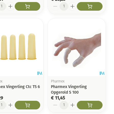
l
Aantal
ex
Pharmex
ex Vingerling Ctc T5 6
Pharmex Vingerling
Opgerold S 100
29
€ 11,45
l
Aantal