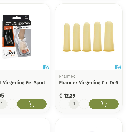
Pharmex
t Vingerling Gel Sport
Pharmex Vingerling Ctc T4 6
95
€ 12,29
l
Aantal