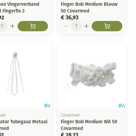
ex Vingerverband
Finger Bob Medium Blauw
l Fingerfix 2
50 Covarmed
92
€ 36,93
l
Aantal
med
Covarmed
cator Tubegauz Metaal
Finger Bob Medium Wit 50
rmed
Covarmed
61
€ 28,23