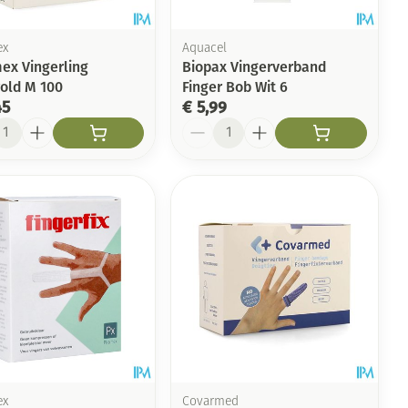
ex
Aquacel
ex Vingerling
Biopax Vingerverband
old M 100
Finger Bob Wit 6
45
€ 5,99
l
Aantal
ex
Covarmed