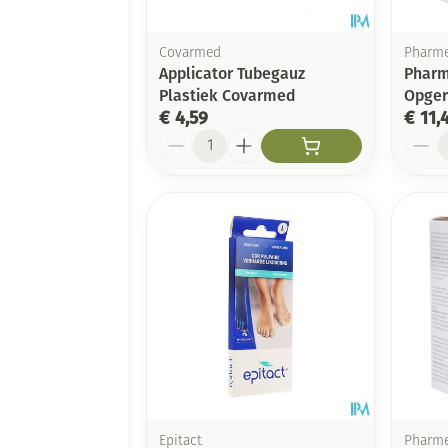
Covarmed
Pharm
Applicator Tubegauz
Pharm
Plastiek Covarmed
Opger
€ 4,59
€ 11,
Aantal
Aanta
Epitact
Pharm