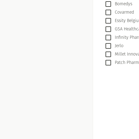
Bomedys
Massagebalsem en
Handhygiëne
Covarmed
Manicure & pedic
Essity Belgi
Hormonaal stelse
GSA Healthc
Infinity Pha
Mond
Jerlo
Droge mond
Millet Innov
Elektrische tande
Patch Pharm
Interdentaal - flo
Kunstgebit
Toon meer