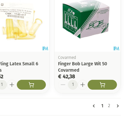
Covarmed
ling Latex Small 6
Finger Bob Large Wit 50
s
Covarmed
52
€ 42,38
l
Aantal
Pagina's
U lees momen
1
Pagina
2