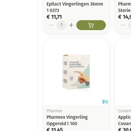
Epitact Vingerlingen 36mm
Pharm
1 0373
Sterie
€ 11,71
€ 14,
Aantal
Aanta
Pharmex
Covar
Pharmex Vingerling
Appli
Opgerold l 100
Cova
€ 11,45
€ 30,