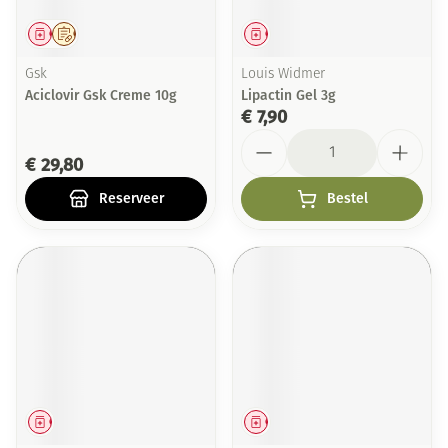
Geneesmiddel
Op voorschrift
Geneesmiddel
Gsk
Louis Widmer
Aciclovir Gsk Creme 10g
Lipactin Gel 3g
€ 7,90
Aantal
€ 29,80
Reserveer
Bestel
Geneesmiddel
Geneesmiddel