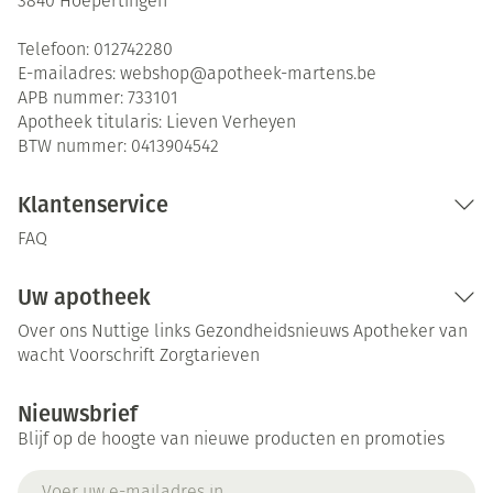
3840
Hoepertingen
Telefoon:
012742280
E-mailadres:
webshop@
apotheek-martens.be
APB nummer:
733101
Apotheek titularis:
Lieven Verheyen
BTW nummer:
0413904542
Klantenservice
FAQ
Uw apotheek
Over ons
Nuttige links
Gezondheidsnieuws
Apotheker van
wacht
Voorschrift
Zorgtarieven
Nieuwsbrief
Blijf op de hoogte van nieuwe producten en promoties
E-mail adres