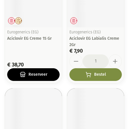
Geneesmiddel
Op voorschrift
Geneesmiddel
Eurogenerics (EG)
Eurogenerics (EG)
Aciclovir EG Creme 15 Gr
Aciclovir EG Labialis Creme
2Gr
€ 7,90
Aantal
€ 38,70
Reserveer
Bestel