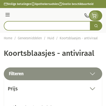
Ga naar de inhoud
Veilige betalingen
Apothekersadvies
Snelle beschikbaarheid
Menu
Zoek
Product, merk, categorie...
Home
/
Geneesmiddelen
/
Huid
/
Koortsblaasjes - antiviraal
Koortsblaasjes - antiviraal
Filteren
Doorgaan naar productlijst
Prijs
filter