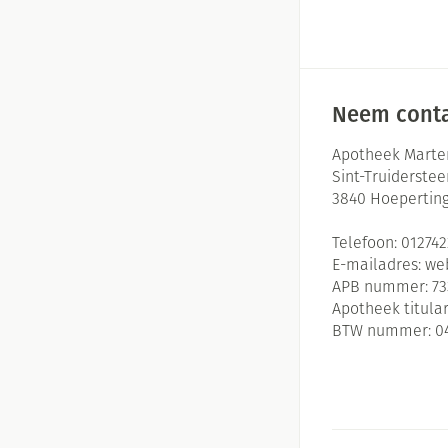
Neem conta
Apotheek Marte
Sint-Truiderste
3840
Hoepertin
Telefoon:
01274
E-mailadres:
we
APB nummer:
73
Apotheek titular
BTW nummer:
0