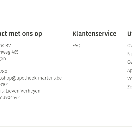
ct met ons op
Klantenservice
U
ns BV
FAQ
Ov
enweg 465
Nu
gen
G
Ap
2280
bshop@
apotheek-martens.be
Vo
3101
Zo
is:
Lieven Verheyen
413904542