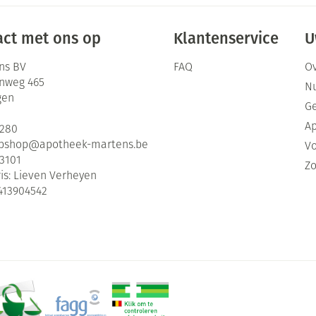
ct met ons op
Klantenservice
U
ns BV
FAQ
Ov
enweg 465
Nu
gen
G
Ap
2280
bshop@
apotheek-martens.be
Vo
3101
Zo
is:
Lieven Verheyen
413904542