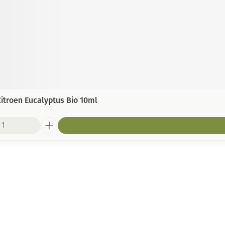
itroen Eucalyptus Bio 10ml