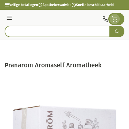
Ga naar de inhoud
Veilige betalingen
Apothekersadvies
Snelle beschikbaarheid
Menu
Zoek
Product, merk, categorie...
Pranarom Aromaself Aromatheek