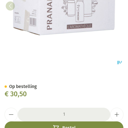
Pranarom Aromaself Aromath
Op bestelling
€ 30,50
Aantal
Bestel