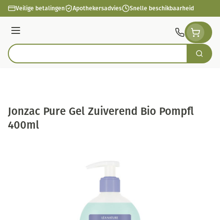
Ga naar de inhoud
Veilige betalingen
Apothekersadvies
Snelle beschikbaarheid
Menu
Zoek
Product, merk, categorie...
Jonzac Pure Gel Zuiverend Bio Pompfl
400ml