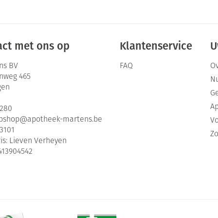
ct met ons op
Klantenservice
U
ns BV
FAQ
Ov
enweg 465
Nu
gen
G
Ap
2280
bshop@
apotheek-martens.be
Vo
3101
Zo
is:
Lieven Verheyen
413904542