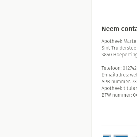
Neem conta
Apotheek Marte
Sint-Truiderste
3840
Hoepertin
Telefoon:
01274
E-mailadres:
we
APB nummer:
73
Apotheek titular
BTW nummer:
0