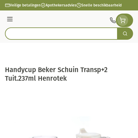
Ga naar de inhoud
Veilige betalingen
Apothekersadvies
Snelle beschikbaarheid
Menu
Zoek
Product, merk, categorie...
Handycup Beker Schuin Transp+2
Tuit.237ml Henrotek