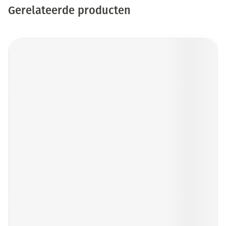
Gerelateerde producten
Druk op om naar carrouselnavigatie te gaan
Navigeren door de elementen van de carrousel is mogelijk me
Druk om carrousel over te slaan