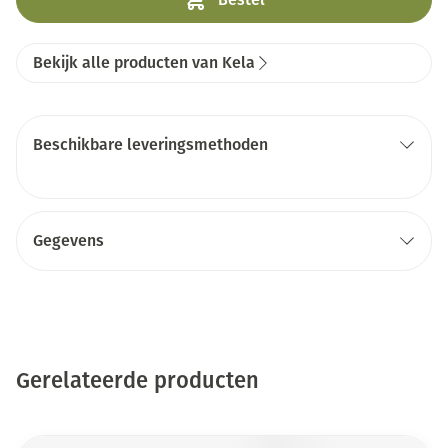
Bekijk alle producten van Kela
Beschikbare leveringsmethoden
Gegevens
Gerelateerde producten
Druk op om naar carrouselnavigatie te gaan
Navigeren door de elementen van de carrousel is mogelijk me
Druk om carrousel over te slaan