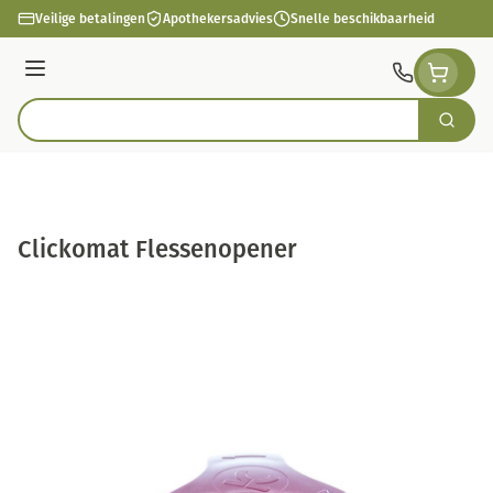
Ga naar de inhoud
Veilige betalingen
Apothekersadvies
Snelle beschikbaarheid
Menu
Zoek
Product, merk, categorie...
Clickomat Flessenopener