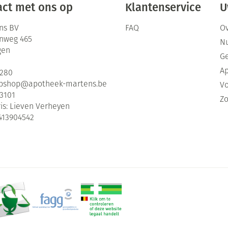
ct met ons op
Klantenservice
U
ns BV
FAQ
Ov
enweg 465
Nu
gen
G
Ap
2280
bshop@
apotheek-martens.be
Vo
3101
Zo
is:
Lieven Verheyen
413904542