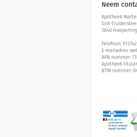
Neem conta
Apotheek Marte
Sint-Truiderste
3840
Hoepertin
Telefoon:
01274
E-mailadres:
we
APB nummer:
73
Apotheek titular
BTW nummer:
0