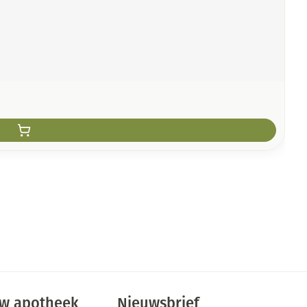
w apotheek
Nieuwsbrief