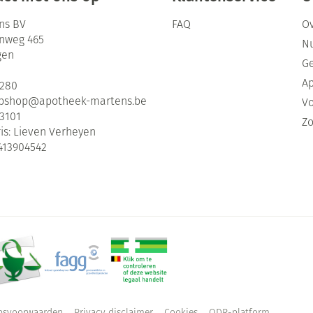
ns BV
FAQ
Ov
enweg 465
Nu
gen
G
Ap
2280
bshop@
apotheek-martens.be
Vo
3101
Zo
is:
Lieven Verheyen
413904542