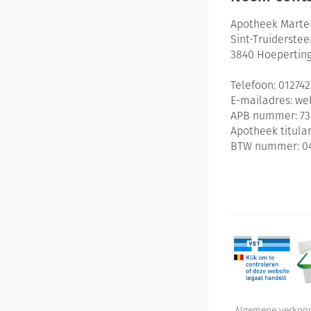
Apotheek Marte
Sint-Truiderste
3840
Hoepertin
Telefoon:
01274
E-mailadres:
we
APB nummer:
73
Apotheek titular
BTW nummer:
0