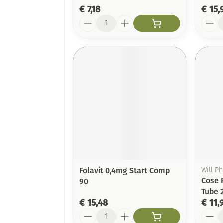
€ 7,18
€ 15,
Aantal
Aanta
Folavit 0,4mg Start Comp
Will P
Cose 
90
Tube 
€ 15,48
€ 11,
Aantal
Aanta