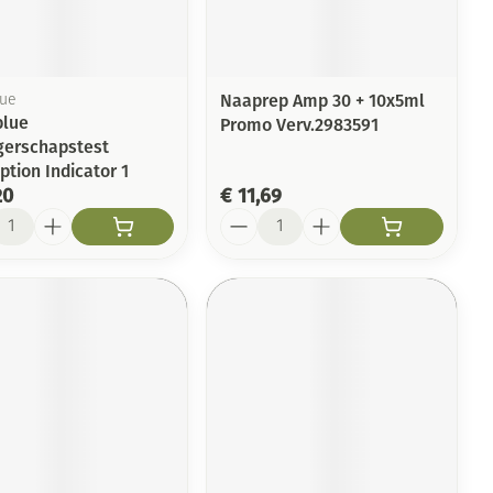
Toon meer
Arm
duw
Haar
Elleboog
Zelfbruiner
er
Enkel en voet
Naaprep Amp 30 + 10x5ml
lue
blue
Promo Verv.2983591
Toon meer
erschapstest
Scheren
n
tion Indicator 1
20
€ 11,69
ys en -druppels
l
Aantal
CBD