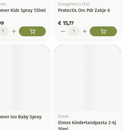
mer
Eurogenerics (EG)
omer Kids Spray 135ml
Protectis Ors Pdr Zakje 6
99
€ 15,77
l
Aantal
omer Iso Baby Spray
Elmex
Elmex Kindertandpasta 2-6j
50ml