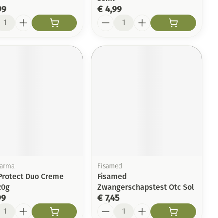
99
€ 4,99
l
Aantal
harma
Fisamed
Protect Duo Creme
Fisamed
20g
Zwangerschapstest Otc Sol
99
€ 7,45
l
Aantal