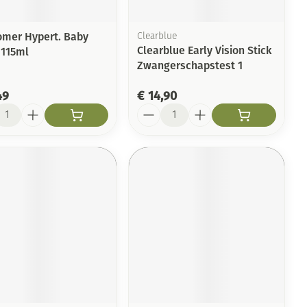
omer Hypert. Baby
Clearblue
Clearblue Early Vision Stick
 115ml
Zwangerschapstest 1
49
€ 14,90
l
Aantal