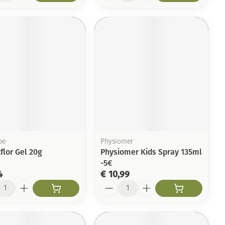
be
Physiomer
flor Gel 20g
Physiomer Kids Spray 135ml
-5€
4
€ 10,99
l
Aantal