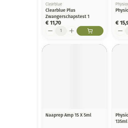
Clearblue
Physio
Clearblue Plus
Physi
Zwangerschapstest 1
€ 11,70
€ 15,
Aantal
Aanta
Naaprep Amp 15 X 5ml
Physi
135ml