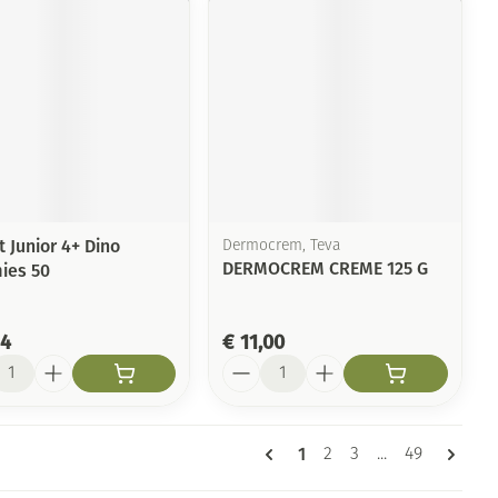
t Junior 4+ Dino
Dermocrem, Teva
DERMOCREM CREME 125 G
ies 50
94
€ 11,00
l
Aantal
Pagina's
U lees momenteel pagin
1
Pagina
Pagina
Pagina
2
3
...
49