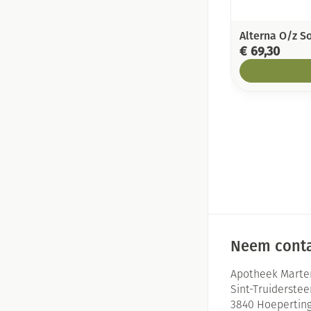
Alterna O/z S
€ 69,30
Neem conta
Apotheek Marte
Sint-Truiderste
3840
Hoepertin