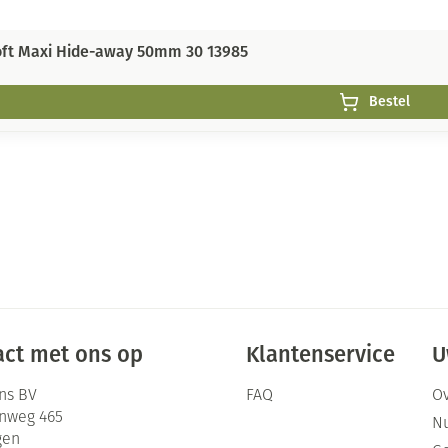
oft Maxi Hide-away 50mm 30 13985
Bestel
ct met ons op
Klantenservice
U
ns BV
FAQ
Ov
enweg 465
Nu
gen