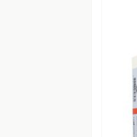
Massagebalsem en
Handhygiëne
Manicure & pedic
Hormonaal stelse
Mond
Droge mond
Elektrische tande
Interdentaal - flo
Kunstgebit
Toon meer