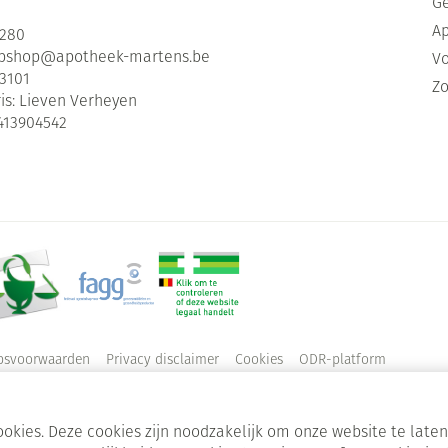
G
Ap
2280
bshop@
apotheek-martens.be
Vo
3101
Zo
is:
Lieven Verheyen
413904542
psvoorwaarden
Privacy disclaimer
Cookies
ODR-platform
okies. Deze cookies zijn noodzakelijk om onze website te lat