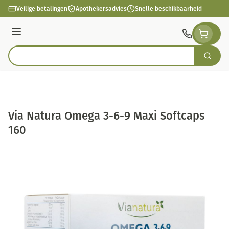
Ga naar de inhoud
Veilige betalingen
Apothekersadvies
Snelle beschikbaarheid
Menu
Zoek
Product, merk, categorie...
Via Natura Omega 3-6-9 Maxi Softcaps
160