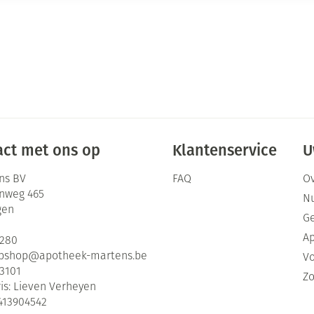
ct met ons op
Klantenservice
U
ns BV
FAQ
Ov
enweg 465
Nu
gen
G
Ap
2280
bshop@
apotheek-martens.be
Vo
3101
Zo
is:
Lieven Verheyen
413904542