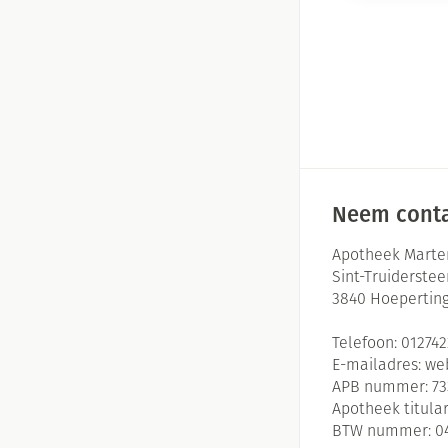
Neem conta
Apotheek Marte
Sint-Truiderste
3840
Hoepertin
Telefoon:
01274
E-mailadres:
we
APB nummer:
73
Apotheek titular
BTW nummer:
0