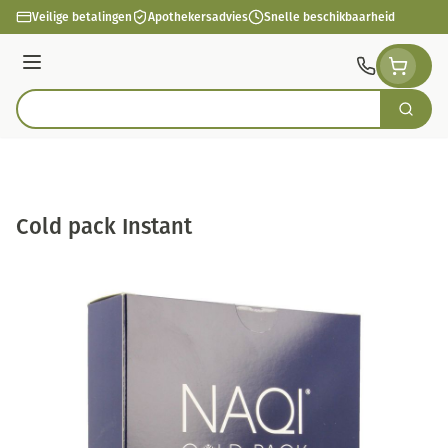
Ga naar de inhoud
Veilige betalingen
Apothekersadvies
Snelle beschikbaarheid
Menu
Zoek
Product, merk, categorie...
Cold pack Instant