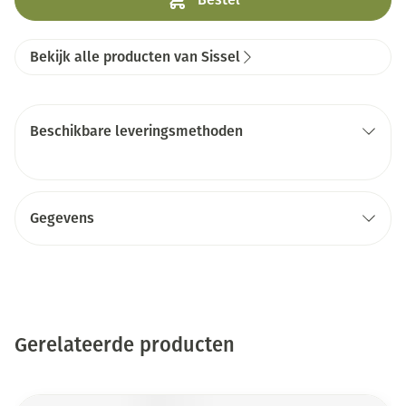
Bekijk alle producten van Sissel
Beschikbare leveringsmethoden
Gegevens
Gerelateerde producten
Druk op om naar carrouselnavigatie te gaan
Navigeren door de elementen van de carrousel is mogelijk me
Druk om carrousel over te slaan