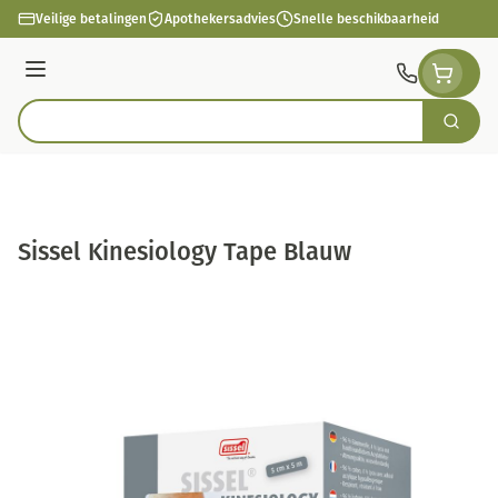
Ga naar de inhoud
Veilige betalingen
Apothekersadvies
Snelle beschikbaarheid
Menu
Zoek
Product, merk, categorie...
Sissel Kinesiology Tape Blauw