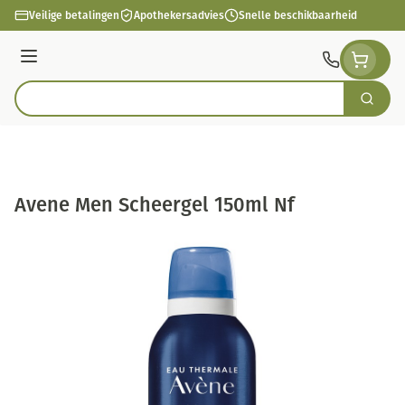
Ga naar de inhoud
Veilige betalingen
Apothekersadvies
Snelle beschikbaarheid
Menu
Zoek
Product, merk, categorie...
Avene Men Scheergel 150ml Nf