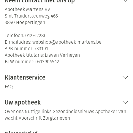
Neem contact met ons op
Apotheek Martens BV
Sint-Truidersteenweg 465
3840
Hoepertingen
Telefoon:
012742280
E-mailadres:
webshop@
apotheek-martens.be
APB nummer:
733101
Apotheek titularis:
Lieven Verheyen
BTW nummer:
0413904542
Klantenservice
FAQ
Uw apotheek
Over ons
Nuttige links
Gezondheidsnieuws
Apotheker van
wacht
Voorschrift
Zorgtarieven