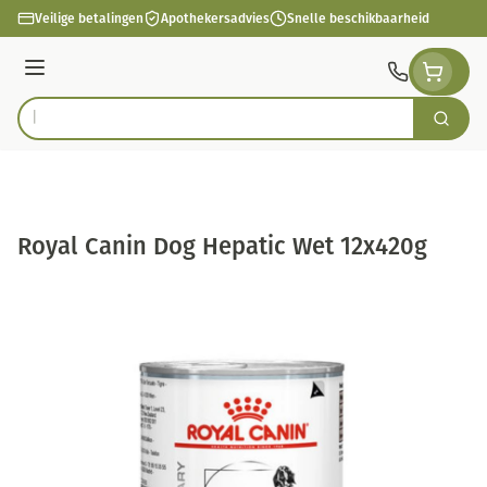
Ga naar de inhoud
Veilige betalingen
Apothekersadvies
Snelle beschikbaarheid
Menu
Zoek
Product, merk, categorie...
Royal Canin Dog Hepatic Wet 12x420g