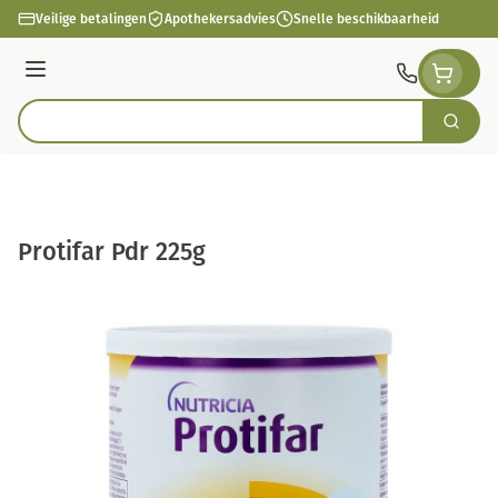
Ga naar de inhoud
Veilige betalingen
Apothekersadvies
Snelle beschikbaarheid
Menu
Zoek
Product, merk, categorie...
Protifar Pdr 225g