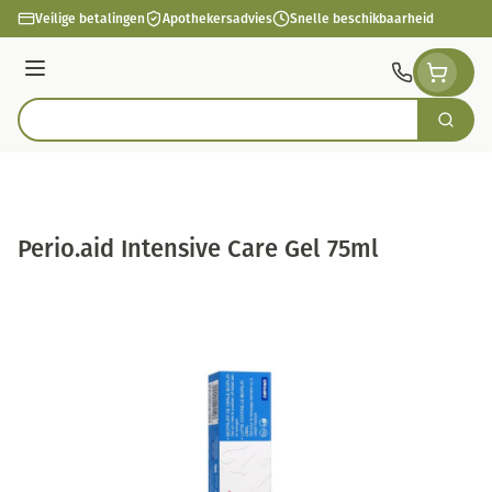
Ga naar de inhoud
Veilige betalingen
Apothekersadvies
Snelle beschikbaarheid
Menu
Zoek
Product, merk, categorie...
Perio.aid Intensive Care Gel 75ml