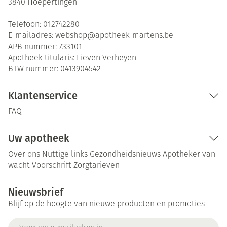
3840
Hoepertingen
Telefoon:
012742280
E-mailadres:
webshop@
apotheek-martens.be
APB nummer:
733101
Apotheek titularis:
Lieven Verheyen
BTW nummer:
0413904542
Klantenservice
FAQ
Uw apotheek
Over ons
Nuttige links
Gezondheidsnieuws
Apotheker van
wacht
Voorschrift
Zorgtarieven
Nieuwsbrief
Blijf op de hoogte van nieuwe producten en promoties
E-mail adres