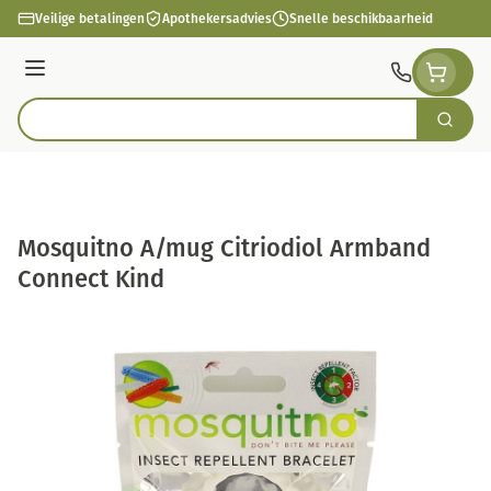
Ga naar de inhoud
Veilige betalingen
Apothekersadvies
Snelle beschikbaarheid
Menu
Zoek
Product, merk, categorie...
Mosquitno A/mug Citriodiol Armband
Connect Kind